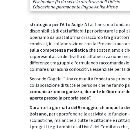
Fischnaller (Ia da sx) e la direttrice dell’Ufficio
Educazione permanente lingue Anika Miche
strategico per l’Alto Adige
. A tal fine sono fondame
disponibilità di dati affidabili per orientare le po
operiamo da piattaforma di raccordo tra gli attori 
condivisi, in collaborazione con la Provincia auton
sulla competenza mediatica
che sosteniamo e ch
rappresentativa del livello di alfabetizzazione me
differenze tra gruppi e formulando raccomandazion
colmare una lacuna conoscitiva essenziale per la def
Secondo Gögele: “Una comunità fondata su principi 
collaborazione di tutte le persone che ne fanno pa
comunicazioni organizza, durante le Giornate del
aperte presso la propria sede
”.
Durante la giornata del 5 maggio, chiunque lo desi
Bolzano
, per approfondire le attività e le funzioni d
scolastiche, ma anche a tutte le cittadine e i cittad
i progetti e gli ambiti di attività del Comitato che