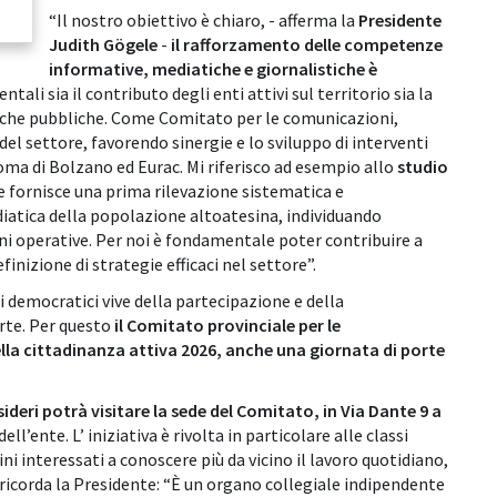
“Il nostro obiettivo è chiaro, - afferma la
Presidente
Judith Gögele
-
il rafforzamento delle competenze
informative, mediatiche e giornalistiche è
ntali sia il contributo degli enti attivi sul territorio sia la
litiche pubbliche. Come Comitato per le comunicazioni,
del settore, favorendo sinergie e lo sviluppo di interventi
oma di Bolzano ed Eurac. Mi riferisco ad esempio allo
studio
e
fornisce una prima rilevazione sistematica e
diatica della popolazione altoatesina, individuando
i operative. Per noi è fondamentale poter contribuire a
inizione di strategie efficaci nel settore”.
democratici vive della partecipazione e della
rte. Per questo
il Comitato provinciale per le
la cittadinanza attiva 2026, anche una giornata di porte
deri potrà visitare la sede del Comitato, in Via Dante 9 a
ell’ente. L’ iniziativa è rivolta in particolare alle classi
ini interessati a conoscere più da vicino il lavoro quotidiano,
, ricorda la Presidente: “È un organo collegiale indipendente