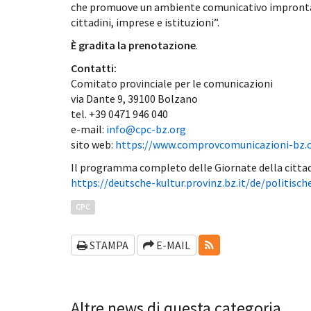
che promuove un ambiente comunicativo improntato
cittadini, imprese e istituzioni”.
È gradita la prenotazione
.
Contatti:
Comitato provinciale per le comunicazioni
via Dante 9, 39100 Bolzano
tel. +39 0471 946 040
e-mail:
info@cpc-bz.org
sito web:
https://www.comprovcomunicazioni-bz.o
Il programma completo delle Giornate della cittadi
https://deutsche-kultur.provinz.bz.it/de/politis
CPC
RSS-FEEDS
STAMPA
E-MAIL
Altre news di questa categoria