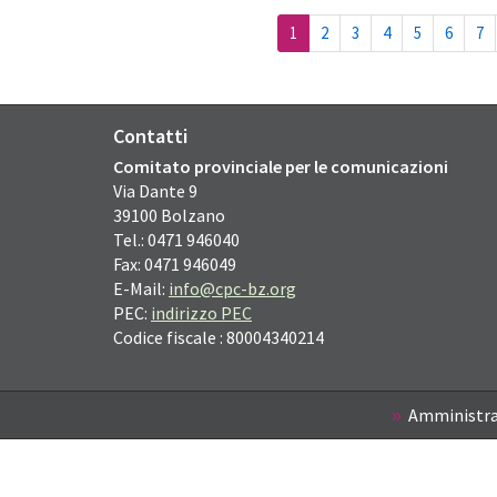
(current)
1
2
3
4
5
6
7
Contatti
Comitato provinciale per le comunicazioni
Via Dante
9
39100
Bolzano
Tel.: 0471 946040
Fax: 0471 946049
E-Mail:
info@cpc-bz.org
PEC:
indirizzo PEC
Codice fiscale : 80004340214
Amministra