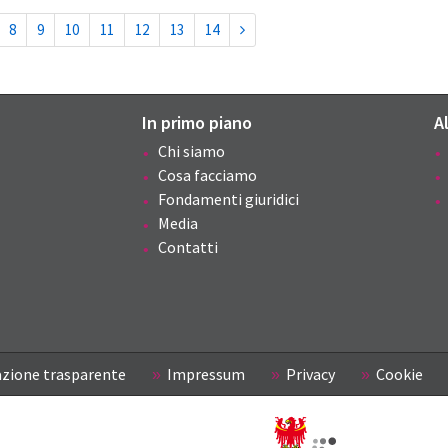
8
9
10
11
12
13
14
In primo piano
A
Chi siamo
Cosa facciamo
Fondamenti giuridici
Media
Contatti
zione trasparente
Impressum
Privacy
Cookie