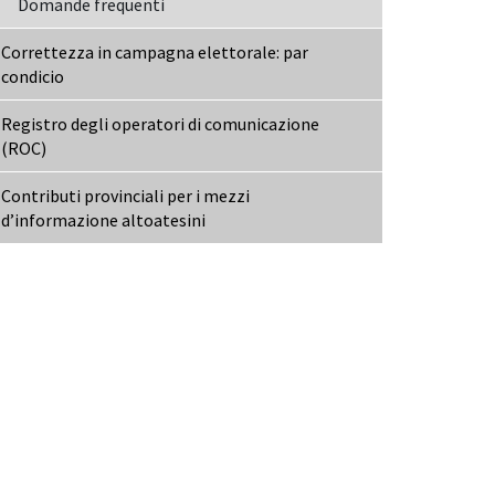
Domande frequenti
Correttezza in campagna elettorale: par
condicio
Registro degli operatori di comunicazione
(ROC)
Contributi provinciali per i mezzi
d’informazione altoatesini