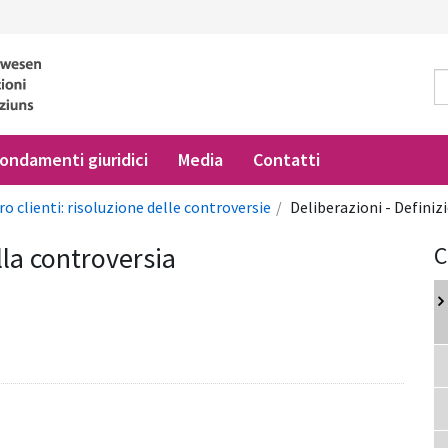
ondamenti giuridici
Media
Contatti
ro clienti: risoluzione delle controversie
Deliberazioni - Definiz
lla controversia
C