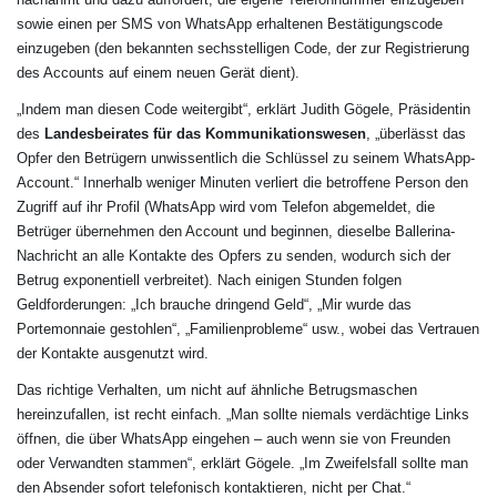
sowie einen per SMS von WhatsApp erhaltenen Bestätigungscode
einzugeben (den bekannten sechsstelligen Code, der zur Registrierung
des Accounts auf einem neuen Gerät dient).
„Indem man diesen Code weitergibt“, erklärt Judith Gögele, Präsidentin
des
Landesbeirates für das Kommunikationswesen
, „überlässt das
Opfer den Betrügern unwissentlich die Schlüssel zu seinem WhatsApp-
Account.“ Innerhalb weniger Minuten verliert die betroffene Person den
Zugriff auf ihr Profil (WhatsApp wird vom Telefon abgemeldet, die
Betrüger übernehmen den Account und beginnen, dieselbe Ballerina-
Nachricht an alle Kontakte des Opfers zu senden, wodurch sich der
Betrug exponentiell verbreitet). Nach einigen Stunden folgen
Geldforderungen: „Ich brauche dringend Geld“, „Mir wurde das
Portemonnaie gestohlen“, „Familienprobleme“ usw., wobei das Vertrauen
der Kontakte ausgenutzt wird.
Das richtige Verhalten, um nicht auf ähnliche Betrugsmaschen
hereinzufallen, ist recht einfach. „Man sollte niemals verdächtige Links
öffnen, die über WhatsApp eingehen – auch wenn sie von Freunden
oder Verwandten stammen“, erklärt Gögele. „Im Zweifelsfall sollte man
den Absender sofort telefonisch kontaktieren, nicht per Chat.“