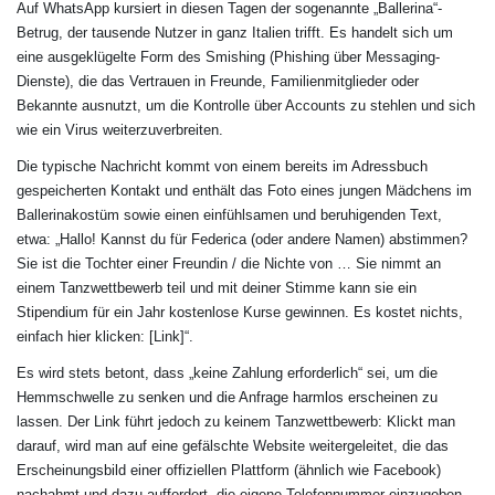
Auf WhatsApp kursiert in diesen Tagen der sogenannte „Ballerina“-
Betrug, der tausende Nutzer in ganz Italien trifft. Es handelt sich um
eine ausgeklügelte Form des Smishing (Phishing über Messaging-
Dienste), die das Vertrauen in Freunde, Familienmitglieder oder
Bekannte ausnutzt, um die Kontrolle über Accounts zu stehlen und sich
wie ein Virus weiterzuverbreiten.
Die typische Nachricht kommt von einem bereits im Adressbuch
gespeicherten Kontakt und enthält das Foto eines jungen Mädchens im
Ballerinakostüm sowie einen einfühlsamen und beruhigenden Text,
etwa: „Hallo! Kannst du für Federica (oder andere Namen) abstimmen?
Sie ist die Tochter einer Freundin / die Nichte von … Sie nimmt an
einem Tanzwettbewerb teil und mit deiner Stimme kann sie ein
Stipendium für ein Jahr kostenlose Kurse gewinnen. Es kostet nichts,
einfach hier klicken: [Link]“.
Es wird stets betont, dass „keine Zahlung erforderlich“ sei, um die
Hemmschwelle zu senken und die Anfrage harmlos erscheinen zu
lassen. Der Link führt jedoch zu keinem Tanzwettbewerb: Klickt man
darauf, wird man auf eine gefälschte Website weitergeleitet, die das
Erscheinungsbild einer offiziellen Plattform (ähnlich wie Facebook)
nachahmt und dazu auffordert, die eigene Telefonnummer einzugeben