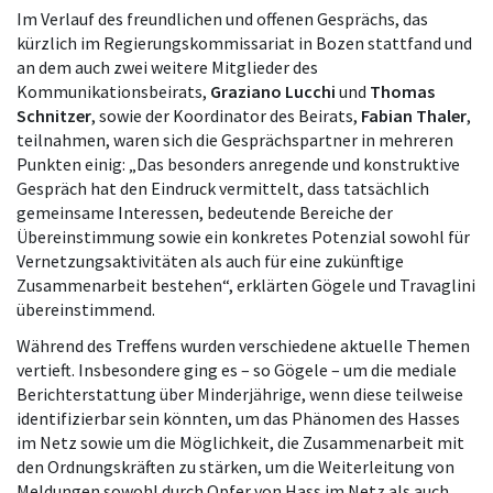
Im Verlauf des freundlichen und offenen Gesprächs, das
kürzlich im Regierungskommissariat in Bozen stattfand und
an dem auch zwei weitere Mitglieder des
Kommunikationsbeirats,
Graziano Lucchi
und
Thomas
Schnitzer
, sowie der Koordinator des Beirats,
Fabian Thaler
,
teilnahmen, waren sich die Gesprächspartner in mehreren
Punkten einig: „Das besonders anregende und konstruktive
Gespräch hat den Eindruck vermittelt, dass tatsächlich
gemeinsame Interessen, bedeutende Bereiche der
Übereinstimmung sowie ein konkretes Potenzial sowohl für
Vernetzungsaktivitäten als auch für eine zukünftige
Zusammenarbeit bestehen“, erklärten Gögele und Travaglini
übereinstimmend.
Während des Treffens wurden verschiedene aktuelle Themen
vertieft. Insbesondere ging es – so Gögele – um die mediale
Berichterstattung über Minderjährige, wenn diese teilweise
identifizierbar sein könnten, um das Phänomen des Hasses
im Netz sowie um die Möglichkeit, die Zusammenarbeit mit
den Ordnungskräften zu stärken, um die Weiterleitung von
Meldungen sowohl durch Opfer von Hass im Netz als auch